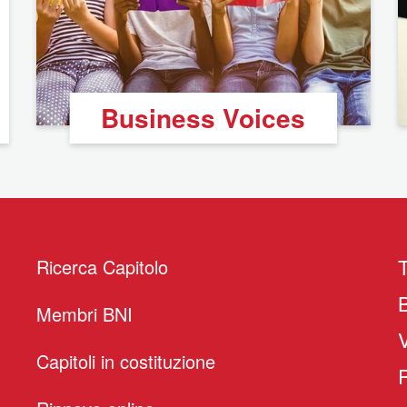
Business Voices
Ricerca Capitolo
Membri BNI
Capitoli in costituzione