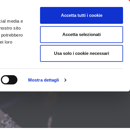
BNI International
Account Login
Accetta tutti i cookie
cial media e
TROVA IL CAPITOLO
CONTATTI
EVENTI
nostro sito
Accetta selezionati
i potrebbero
ei loro
Usa solo i cookie necessari
Mostra dettagli