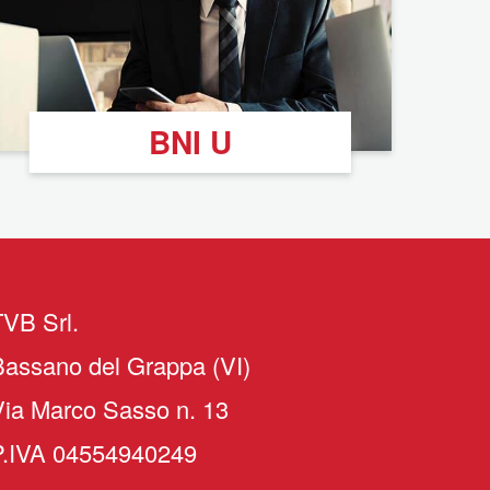
BNI U
TVB Srl.
Bassano del Grappa (VI)
Via Marco Sasso n. 13
P.IVA 04554940249